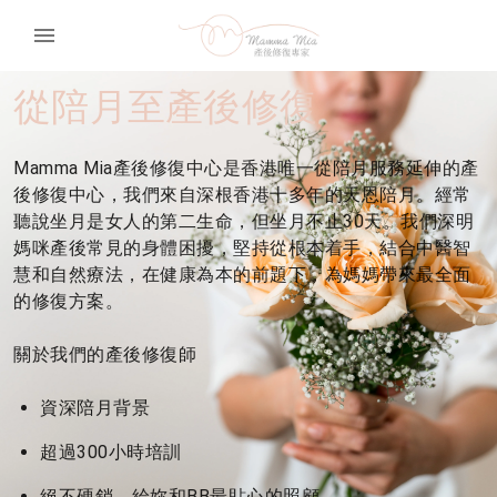
menu
從陪月至產後修復
Mamma Mia產後修復中心是香港唯一從陪月服務延伸的產
後修復中心，我們來自深根香港十多年的天恩陪月。經常
聽說坐月是女人的第二生命，但坐月不止30天。我們深明
媽咪產後常見的身體困擾，堅持從根本着手，結合中醫智
慧和自然療法，在健康為本的前題下，為媽媽帶來最全面
的修復方案。
關於我們的產後修復師
資深陪月背景
超過300小時培訓
絕不硬銷，給妳和BB最貼心的照顧