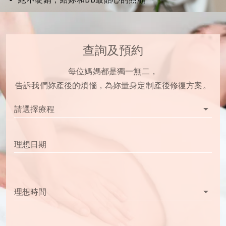
查詢及預約
每位媽媽都是獨一無二，
告訴我們妳產後的煩惱，為妳量身定制產後修復方案。
arrow_drop_down
請選擇療程
理想日期
arrow_drop_down
理想時間